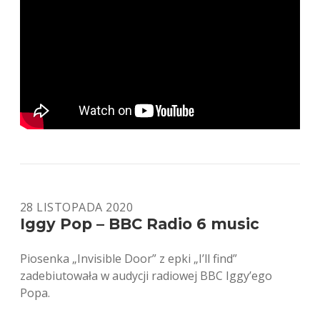
28 LISTOPADA 2020
Iggy Pop – BBC Radio 6 music
Piosenka „Invisible Door” z epki „I’ll find”
zadebiutowała w audycji radiowej BBC Iggy’ego
Popa.