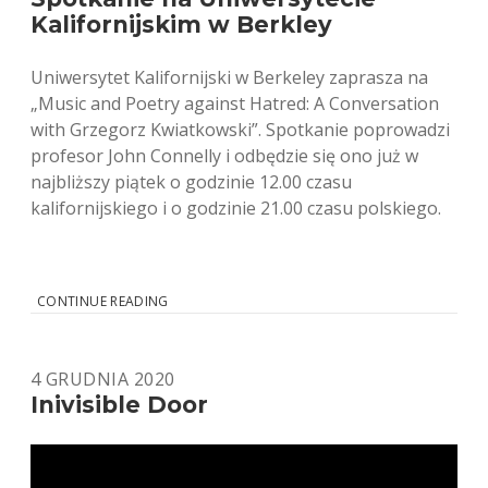
Kalifornijskim w Berkley
Uniwersytet Kalifornijski w Berkeley zaprasza na
„Music and Poetry against Hatred: A Conversation
with Grzegorz Kwiatkowski”. Spotkanie poprowadzi
profesor John Connelly i odbędzie się ono już w
najbliższy piątek o godzinie 12.00 czasu
kalifornijskiego i o godzinie 21.00 czasu polskiego.
SPOTKANIE
CONTINUE READING
NA
UNIWERSYTECIE
KALIFORNIJSKIM
4 GRUDNIA 2020
W
BERKLEY
Inivisible Door