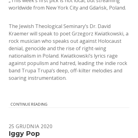
„This week’s first pick is not local, but streaming
worldwide from New York City and Gdańsk, Poland.
The Jewish Theological Seminary’s Dr. David
Kraemer will speak to poet Grzegorz Kwiatkowski, a
rock musician who speaks out against Holocaust
denial, genocide and the rise of right-wing
nationalism in Poland. Kwiatkowski’s lyrics rage
against populism and hatred, leading the indie rock
band Trupa Trupa’s deep, off-kilter melodies and
soaring instrumentation.
THE
CONTINUE READING
REGISTER-
GUARD
/
25 GRUDNIA 2020
THE
JEWISH
Iggy Pop
THEOLOGICAL