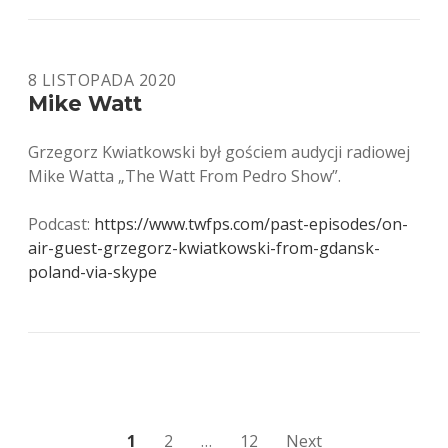
8 LISTOPADA 2020
Mike Watt
Grzegorz Kwiatkowski był gościem audycji radiowej
Mike Watta „The Watt From Pedro Show”.
Podcast:
https://www.twfps.com/past-episodes/on-
air-guest-grzegorz-kwiatkowski-from-gdansk-
poland-via-skype
Stronicowanie
1
2
…
12
Next