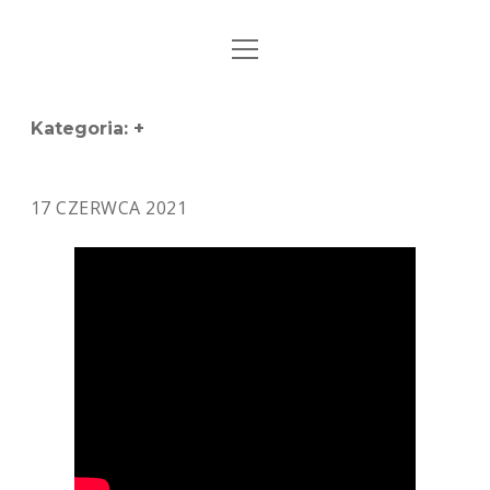
open
STRONA GŁÓWNA
menu
KSIĄŻKI
Kategoria:
+
MUZYKA
17 CZERWCA 2021
BIO / KONTAKT