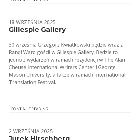
KAFKA
POLSKIM
KANDYDATEM
18 WRZEŚNIA 2025
DO
OSCARA
Gillespie Gallery
30 września Grzegorz Kwiatkowski będzie wraz z
Randi Ward gościł w Gillespie Gallery. Będzie to
jedno z wydarzeń w ramach rezydencji w The Alan
Cheuse International Writers Center i George
Mason University, a także w ramach International
Translation Festival.
GILLESPIE
CONTINUE READING
GALLERY
2 WRZEŚNIA 2025
Jurek Hirschberg