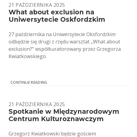
21 PAŹDZIERNIKA 2025
What about exclusion na
Uniwersytecie Oskfordzkim
27 października na Uniwersytecie Oksfordzkim
odbędzie się drugi z rzędu warsztat „What about
exclusion?” współkuratorowany przez Grzegorza
Kwiatkowskiego.
WHAT
CONTINUE READING
ABOUT
EXCLUSION
NA
21 PAŹDZIERNIKA 2025
UNIWERSYTECIE
OSKFORDZKIM
Spotkanie w Międzynarodowym
Centrum Kulturoznawczym
Grzegorz Kwiatkowski będzie gościem