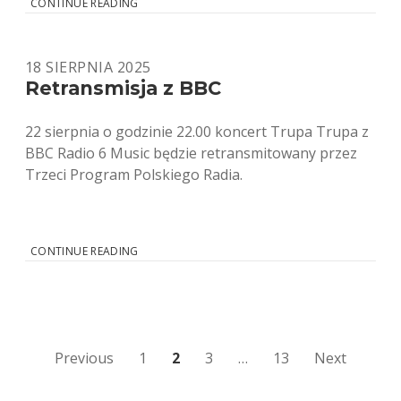
FESTIVAL
CONTINUE READING
OF
INTERNATIONAL
WRITERS
18 SIERPNIA 2025
IN
TRANSLATION
Retransmisja z BBC
22 sierpnia o godzinie 22.00 koncert Trupa Trupa z
BBC Radio 6 Music będzie retransmitowany przez
Trzeci Program Polskiego Radia.
RETRANSMISJA
CONTINUE READING
Z
BBC
Stronicowanie
Previous
1
2
3
…
13
Next
wpisów