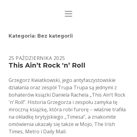
open
STRONA GŁÓWNA
menu
KSIĄŻKI
Kategoria:
Bez kategorii
MUZYKA
25 PAŹDZIERNIKA 2025
BIO / KONTAKT
This Ain’t Rock 'n’ Roll
Grzegorz Kwiatkowski, jego antyfaszystowskie
działania oraz zespół Trupa Trupa są jednymi z
bohaterów książki Daniela Rachela „This Ain’t Rock
'n’ Roll”. Historia Grzegorza i zespołu zamyka tę
mroczną książkę, która robi furorę – właśnie trafiła
na okładkę brytyjskiego „Timesa”, a znakomite
omówienia ukazały się także w Mojo, The Irish
Times, Metro i Daily Mail.