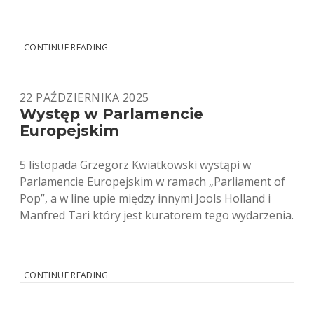
THIS
CONTINUE READING
AIN’T
ROCK
'N’
22 PAŹDZIERNIKA 2025
ROLL
Występ w Parlamencie
Europejskim
5 listopada Grzegorz Kwiatkowski wystąpi w
Parlamencie Europejskim w ramach „Parliament of
Pop”, a w line upie między innymi Jools Holland i
Manfred Tari który jest kuratorem tego wydarzenia.
WYSTĘP
CONTINUE READING
W
PARLAMENCIE
EUROPEJSKIM