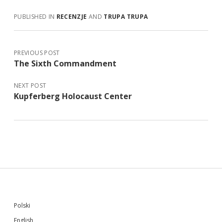
PUBLISHED IN
RECENZJE
AND
TRUPA TRUPA
PREVIOUS POST
The Sixth Commandment
NEXT POST
Kupferberg Holocaust Center
Sidebar
Polski
English