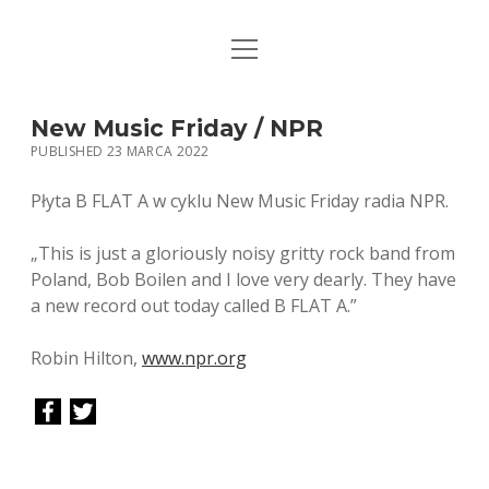
open
STRONA GŁÓWNA
menu
KSIĄŻKI
New Music Friday / NPR
PUBLISHED 23 MARCA 2022
MUZYKA
Płyta B FLAT A w cyklu New Music Friday radia NPR.
BIO / KONTAKT
„This is just a gloriously noisy gritty rock band from
Poland, Bob Boilen and I love very dearly. They have
a new record out today called B FLAT A.”
Robin Hilton,
www.npr.org