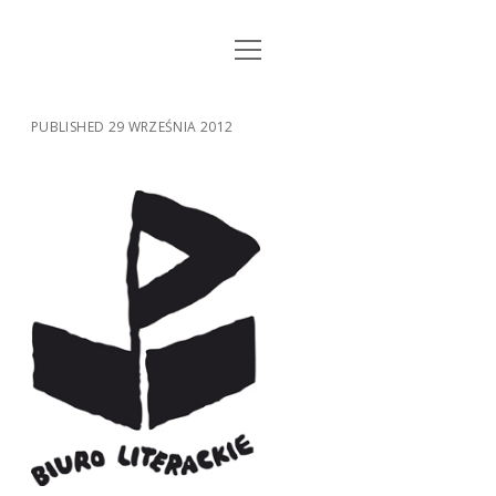
open
STRONA GŁÓWNA
menu
KSIĄŻKI
PUBLISHED 29 WRZEŚNIA 2012
MUZYKA
BIO / KONTAKT