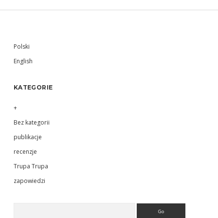
Sidebar
Polski
English
KATEGORIE
+
Bez kategorii
publikacje
recenzje
Trupa Trupa
zapowiedzi
Search