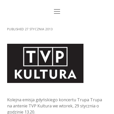
open
STRONA GŁÓWNA
menu
KSIĄŻKI
PUBLISHED 27 STYCZNIA 2013
MUZYKA
BIO / KONTAKT
Kolejna emisja gdyńskiego koncertu Trupa Trupa
na antenie TVP Kultura we wtorek, 29 stycznia o
godzinie 13.20.