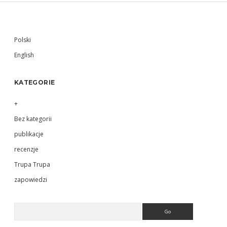
Sidebar
Polski
English
KATEGORIE
+
Bez kategorii
publikacje
recenzje
Trupa Trupa
zapowiedzi
Search