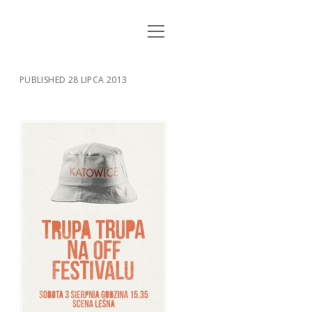
open
STRONA GŁÓWNA
menu
KSIĄŻKI
PUBLISHED 28 LIPCA 2013
MUZYKA
BIO / KONTAKT