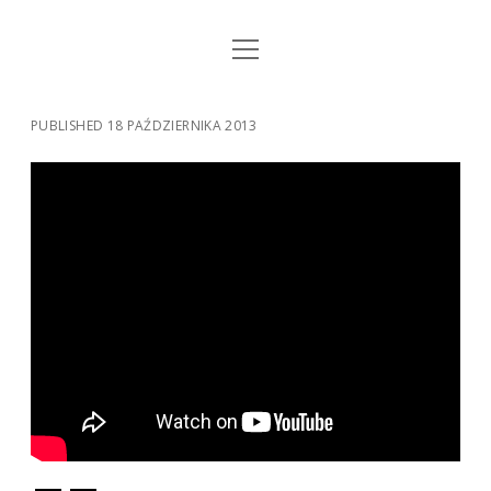
open
STRONA GŁÓWNA
menu
KSIĄŻKI
PUBLISHED 18 PAŹDZIERNIKA 2013
MUZYKA
BIO / KONTAKT