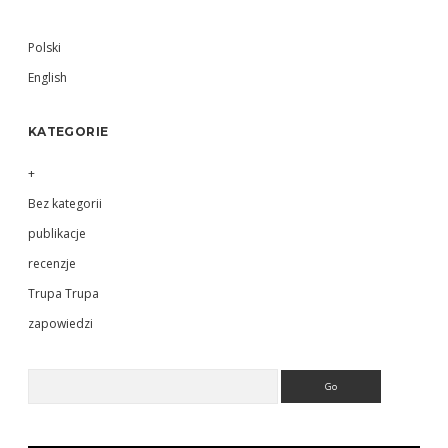
Sidebar
Polski
English
KATEGORIE
+
Bez kategorii
publikacje
recenzje
Trupa Trupa
zapowiedzi
Search