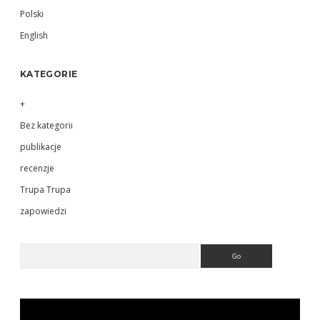
Sidebar
Polski
English
KATEGORIE
+
Bez kategorii
publikacje
recenzje
Trupa Trupa
zapowiedzi
Search