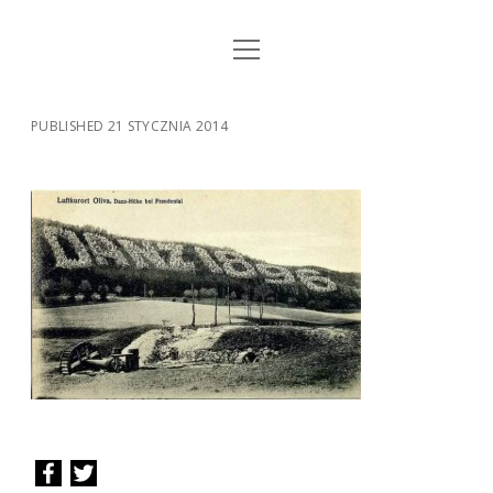
open
STRONA GŁÓWNA
menu
KSIĄŻKI
PUBLISHED 21 STYCZNIA 2014
MUZYKA
BIO / KONTAKT