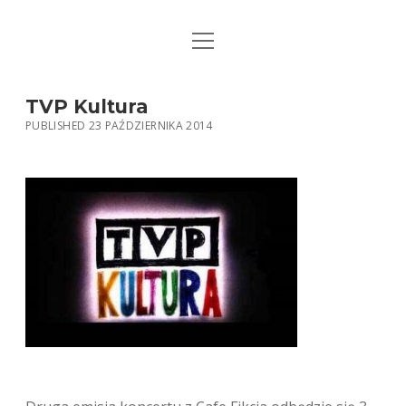
open
STRONA GŁÓWNA
menu
KSIĄŻKI
TVP Kultura
PUBLISHED 23 PAŹDZIERNIKA 2014
MUZYKA
BIO / KONTAKT