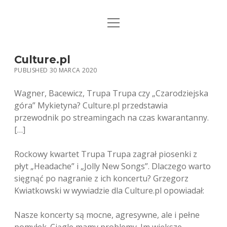
open
STRONA GŁÓWNA
menu
KSIĄŻKI
Culture.pl
PUBLISHED 30 MARCA 2020
MUZYKA
Wagner, Bacewicz, Trupa Trupa czy „Czarodziejska
BIO / KONTAKT
góra” Mykietyna? Culture.pl przedstawia
przewodnik po streamingach na czas kwarantanny.
[…]
Rockowy kwartet Trupa Trupa zagrał piosenki z
płyt „Headache” i „Jolly New Songs”. Dlaczego warto
sięgnąć po nagranie z ich koncertu? Grzegorz
Kwiatkowski w wywiadzie dla Culture.pl opowiadał:
Nasze koncerty są mocne, agresywne, ale i pełne