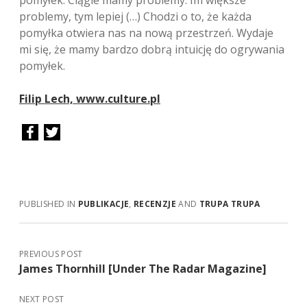
pomyłek. Ciągle mamy problemy. Im większe
problemy, tym lepiej (…) Chodzi o to, że każda
pomyłka otwiera nas na nową przestrzeń. Wydaje
mi się, że mamy bardzo dobrą intuicję do ogrywania
pomyłek.
Filip Lech, www.culture.pl
PUBLISHED IN
PUBLIKACJE
,
RECENZJE
AND
TRUPA TRUPA
PREVIOUS POST
James Thornhill [Under The Radar Magazine]
NEXT POST