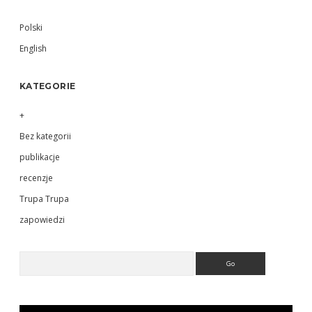
Sidebar
Polski
English
KATEGORIE
+
Bez kategorii
publikacje
recenzje
Trupa Trupa
zapowiedzi
Search