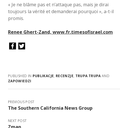
« Je ne blâme pas et n’attaque pas, mais je dirai
toujours la vérité et demanderai pourquoi », a-t-il
promis.
Renee Ghert-Zand, www.fr.timesofisrael.com
PUBLISHED IN
PUBLIKACJE
,
RECENZJE
,
TRUPA TRUPA
AND
ZAPOWIEDZI
PREVIOUS POST
The Southern California News Group
NEXT POST
Zman