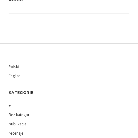
Sidebar
Polski
English
KATEGORIE
+
Bez kategorii
publikacje
recenzje