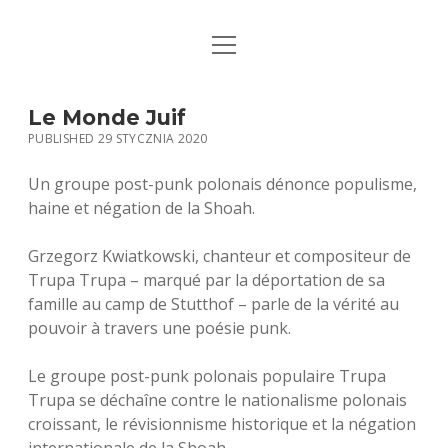
open
STRONA GŁÓWNA
menu
KSIĄŻKI
Le Monde Juif
PUBLISHED 29 STYCZNIA 2020
MUZYKA
Un groupe post-punk polonais dénonce populisme,
BIO / KONTAKT
haine et négation de la Shoah.
Grzegorz Kwiatkowski, chanteur et compositeur de
Trupa Trupa – marqué par la déportation de sa
famille au camp de Stutthof – parle de la vérité au
pouvoir à travers une poésie punk.
Le groupe post-punk polonais populaire Trupa
Trupa se déchaîne contre le nationalisme polonais
croissant, le révisionnisme historique et la négation