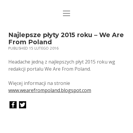
open
STRONA GŁÓWNA
menu
KSIĄŻKI
Najlepsze płyty 2015 roku – We Are
From Poland
MUZYKA
PUBLISHED 15 LUTEGO 2016
BIO / KONTAKT
Headache jedną z najlepszych płyt 2015 roku wg
redakcji portalu We Are From Poland.
Więcej informacji na stronie
www.wearefrompoland.blogspot.com