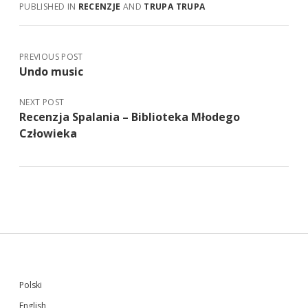
PUBLISHED IN
RECENZJE
AND
TRUPA TRUPA
PREVIOUS POST
Undo music
NEXT POST
Recenzja Spalania – Biblioteka Młodego
Człowieka
Sidebar
Polski
English