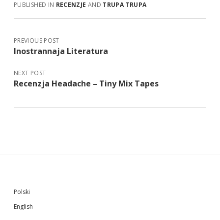
PUBLISHED IN
RECENZJE
AND
TRUPA TRUPA
PREVIOUS POST
Inostrannaja Literatura
NEXT POST
Recenzja Headache – Tiny Mix Tapes
Sidebar
Polski
English