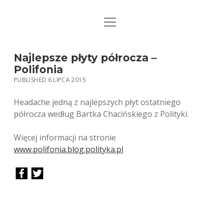
open
STRONA GŁÓWNA
menu
KSIĄŻKI
Najlepsze płyty półrocza –
Polifonia
MUZYKA
PUBLISHED 6 LIPCA 2015
BIO / KONTAKT
Headache jedną z najlepszych płyt ostatniego
półrocza według Bartka Chacińskiego z Polityki.
Więcej informacji na stronie
www.polifonia.blog.polityka.pl