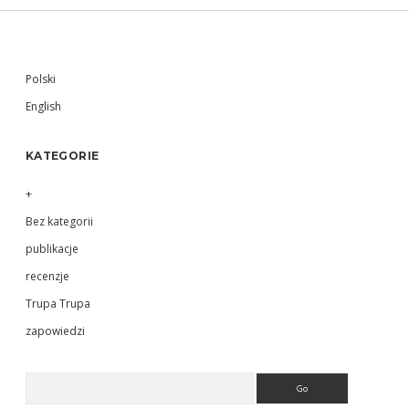
Sidebar
Polski
English
KATEGORIE
+
Bez kategorii
publikacje
recenzje
Trupa Trupa
zapowiedzi
Search