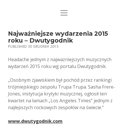
open
STRONA GŁÓWNA
menu
KSIĄŻKI
Najważniejsze wydarzenia 2015
roku – Dwutygodnik
MUZYKA
PUBLISHED 30 GRUDNIA 2015
BIO / KONTAKT
Headache jednym z najważniejszych muzycznych
wydarzeń 2015 roku wg portalu Dwutygodnik.
„Osobnym zjawiskiem był pochód przez rankingi
trójmiejskiego zespołu Trupa Trupa. Sasha Frere-
Jones, instytucja krytyki muzycznej, ogłosił ten
kwartet na łamach „Los Angeles Times” jednym z
najlepszych rockowych zespołów na świecie.”
www.dwutygodnik.com