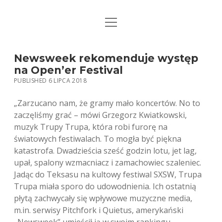
open
STRONA GŁÓWNA
menu
KSIĄŻKI
Newsweek rekomenduje występ
na Open’er Festival
MUZYKA
PUBLISHED 6 LIPCA 2018
BIO / KONTAKT
„Zarzucano nam, że gramy mało koncertów. No to
zaczęliśmy grać – mówi Grzegorz Kwiatkowski,
muzyk Trupy Trupa, która robi furorę na
światowych festiwalach. To mogła być piękna
katastrofa. Dwadzieścia sześć godzin lotu, jet lag,
upał, spalony wzmacniacz i zamachowiec szaleniec.
Jadąc do Teksasu na kultowy festiwal SXSW, Trupa
Trupa miała sporo do udowodnienia. Ich ostatnią
płytą zachwycały się wpływowe muzyczne media,
m.in. serwisy Pitchfork i Quietus, amerykański