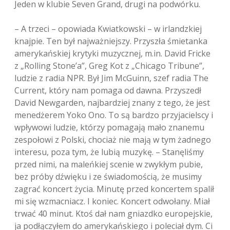
Jeden w klubie Seven Grand, drugi na podwórku.
– A trzeci – opowiada Kwiatkowski – w irlandzkiej
knajpie. Ten był najważniejszy. Przyszła śmietanka
amerykańskiej krytyki muzycznej, m.in. David Fricke
z „Rolling Stone’a”, Greg Kot z „Chicago Tribune”,
ludzie z radia NPR. Był Jim McGuinn, szef radia The
Current, który nam pomaga od dawna. Przyszedł
David Newgarden, najbardziej znany z tego, że jest
menedżerem Yoko Ono. To są bardzo przyjacielscy i
wpływowi ludzie, którzy pomagają mało znanemu
zespołowi z Polski, chociaż nie mają w tym żadnego
interesu, poza tym, że lubią muzykę. – Stanęliśmy
przed nimi, na maleńkiej scenie w zwykłym pubie,
bez próby dźwięku i ze świadomością, że musimy
zagrać koncert życia. Minutę przed koncertem spalił
mi się wzmacniacz. I koniec. Koncert odwołany. Miał
trwać 40 minut. Ktoś dał nam gniazdko europejskie,
ja podłączyłem do amerykańskiego i poleciał dym. Ci