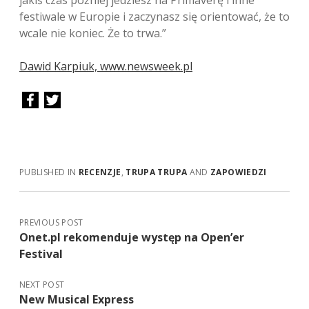
jakiś czas później jedziesz na Primaverę i inne
festiwale w Europie i zaczynasz się orientować, że to
wcale nie koniec. Że to trwa.”
Dawid Karpiuk, www.newsweek.pl
PUBLISHED IN
RECENZJE
,
TRUPA TRUPA
AND
ZAPOWIEDZI
PREVIOUS POST
Onet.pl rekomenduje występ na Open’er
Festival
NEXT POST
New Musical Express