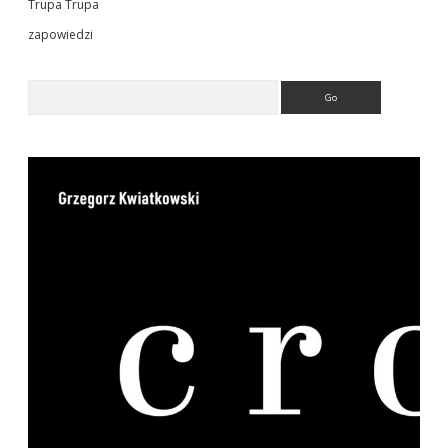
Trupa Trupa
zapowiedzi
Search