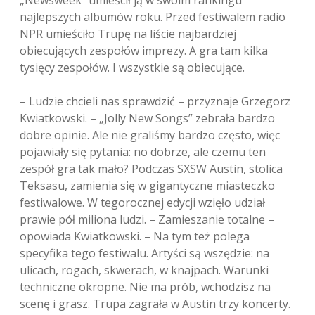
„Newsweek” umieścił ją w swoim rankingu
najlepszych albumów roku. Przed festiwalem radio
NPR umieściło Trupę na liście najbardziej
obiecujących zespołów imprezy. A gra tam kilka
tysięcy zespołów. I wszystkie są obiecujące.
– Ludzie chcieli nas sprawdzić – przyznaje Grzegorz
Kwiatkowski. – „Jolly New Songs” zebrała bardzo
dobre opinie. Ale nie graliśmy bardzo często, więc
pojawiały się pytania: no dobrze, ale czemu ten
zespół gra tak mało? Podczas SXSW Austin, stolica
Teksasu, zamienia się w gigantyczne miasteczko
festiwalowe. W tegorocznej edycji wzięło udział
prawie pół miliona ludzi. – Zamieszanie totalne –
opowiada Kwiatkowski. – Na tym też polega
specyfika tego festiwalu. Artyści są wszędzie: na
ulicach, rogach, skwerach, w knajpach. Warunki
techniczne okropne. Nie ma prób, wchodzisz na
scenę i grasz. Trupa zagrała w Austin trzy koncerty.