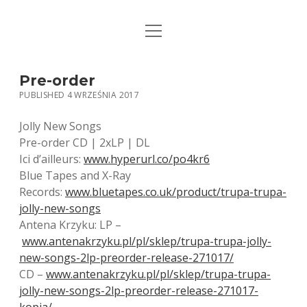
open
STRONA GŁÓWNA
menu
KSIĄŻKI
Pre-order
PUBLISHED 4 WRZEŚNIA 2017
MUZYKA
Jolly New Songs
BIO / KONTAKT
Pre-order CD | 2xLP | DL
Ici d’ailleurs:
www.hyperurl.co/po4kr6
Blue Tapes and X-Ray
Records:
www.bluetapes.co.uk/product/trupa-trupa-
jolly-new-songs
Antena Krzyku: LP –
www.antenakrzyku.pl/pl/sklep/trupa-trupa-jolly-
new-songs-2lp-preorder-release-271017/
CD –
www.antenakrzyku.pl/pl/sklep/trupa-trupa-
jolly-new-songs-2lp-preorder-release-271017-