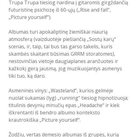
Trupa Trupa tiesiog nardina į gitaromis girgždančią
futuristinę psichozę iš 60-ųjų („Rise and fall“,
„Picture yourself“).
Albumas turi apokaliptinę žiemiškai niaurią
atmosferą (vaizduotėje piešiančią „Sostų karų“
scenas, ir, taip, tai bus tas garso takelis, kuris
skambės skaitant būsimas GRRM storatomes),
nestovinčias vietoje daugiaplanes aranžuotes ir
kažkokį gerą jausmą, jog muzikuojantys asmenys
tiki tuo, ką daro.
Asmeninės vinys: „Wasteland“, kurios gelmėje
nuolat sukamas (lyg) „running“ tiesiog hipnotizuoja;
titulinis devynių minučių epas „Headache“ ir kiek
iškrentanti iš bendro albumo konteksto
krautrokiška „Picture yourself“.
Žodžiu, vertas dėmesio albumas iš grupės, kurią