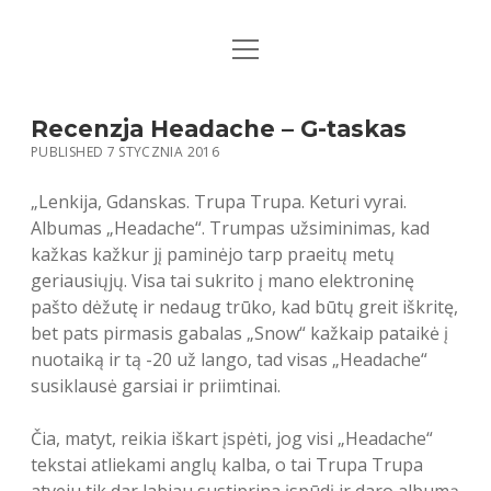
open
STRONA GŁÓWNA
menu
KSIĄŻKI
Recenzja Headache – G-taskas
PUBLISHED 7 STYCZNIA 2016
MUZYKA
„Lenkija, Gdanskas. Trupa Trupa. Keturi vyrai.
BIO / KONTAKT
Albumas „Headache“. Trumpas užsiminimas, kad
kažkas kažkur jį paminėjo tarp praeitų metų
geriausiųjų. Visa tai sukrito į mano elektroninę
pašto dėžutę ir nedaug trūko, kad būtų greit iškritę,
bet pats pirmasis gabalas „Snow“ kažkaip pataikė į
nuotaiką ir tą -20 už lango, tad visas „Headache“
susiklausė garsiai ir priimtinai.
Čia, matyt, reikia iškart įspėti, jog visi „Headache“
tekstai atliekami anglų kalba, o tai Trupa Trupa