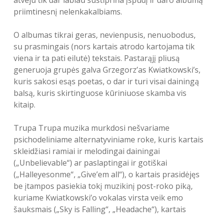
atveju tik dar labiau sustiprina įspūdį ir daro albumą
priimtinesnį nelenkakalbiams.
O albumas tikrai geras, nevienpusis, nenuobodus,
su prasmingais (nors kartais atrodo kartojama tik
viena ir ta pati eilutė) tekstais. Pastarąjį pliusą
generuoja grupės galva Grzegorz’as Kwiatkowski’s,
kuris sakosi esąs poetas, o dar ir turi visai dainingą
balsą, kuris skirtinguose kūriniuose skamba vis
kitaip.
Trupa Trupa muzika murkdosi nešvariame
psichodeliniame alternatyviniame roke, kuris kartais
skleidžiasi ramiai ir melodingai dainingai
(„Unbelievable“) ar paslaptingai ir gotiškai
(„Halleyesonme“, „Give’em all“), o kartais prasidėjęs
be įtampos pasiekia tokį muzikinį post-roko piką,
kuriame Kwiatkowski’o vokalas virsta veik emo
šauksmais („Sky is Falling“, „Headache“), kartais