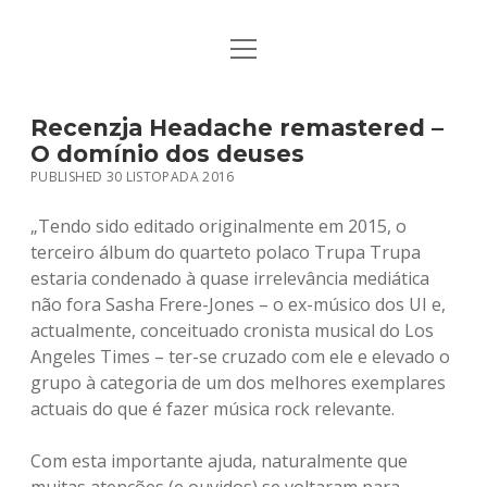
open
STRONA GŁÓWNA
menu
KSIĄŻKI
Recenzja Headache remastered –
O domínio dos deuses
MUZYKA
PUBLISHED 30 LISTOPADA 2016
BIO / KONTAKT
„Tendo sido editado originalmente em 2015, o
terceiro álbum do quarteto polaco Trupa Trupa
estaria condenado à quase irrelevância mediática
não fora Sasha Frere-Jones – o ex-músico dos UI e,
actualmente, conceituado cronista musical do Los
Angeles Times – ter-se cruzado com ele e elevado o
grupo à categoria de um dos melhores exemplares
actuais do que é fazer música rock relevante.
Com esta importante ajuda, naturalmente que