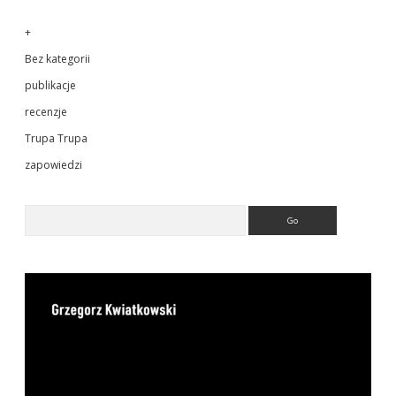
+
Bez kategorii
publikacje
recenzje
Trupa Trupa
zapowiedzi
Search