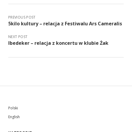
PREVIOUS POST
5kilo kultury – relacja z Festiwalu Ars Cameralis
NEXT POST
Ibedeker – relacja z koncertu w klubie Żak
Sidebar
Polski
English