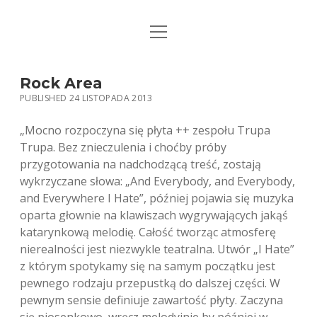
open
STRONA GŁÓWNA
menu
KSIĄŻKI
Rock Area
PUBLISHED 24 LISTOPADA 2013
MUZYKA
„Mocno rozpoczyna się płyta ++ zespołu Trupa
BIO / KONTAKT
Trupa. Bez znieczulenia i choćby próby
przygotowania na nadchodzącą treść, zostają
wykrzyczane słowa: „And Everybody, and Everybody,
and Everywhere I Hate”, później pojawia się muzyka
oparta głownie na klawiszach wygrywających jakąś
katarynkową melodię. Całość tworząc atmosferę
nierealności jest niezwykle teatralna.
Utwór „I Hate”
z którym spotykamy się na samym początku jest
pewnego rodzaju przepustką do dalszej części. W
pewnym sensie definiuje zawartość płyty. Zaczyna