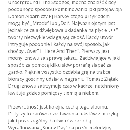
Underground i The Stooges, można znaleźć ślady
podobnego sposobu kombinowania jaki przejawiają
Damon Albarn czy Pj Harvey czego przykładem
mogą być „Mracle” lub „Dei”. Najważniejszym jest
jednak że cała dźwiękowa układanka na płycie „++”
tworzy niezwykle wciągającą całość. Każdy utwór
intryguje podobnie i każdy na swój sposób. Jak
choćby „Over” i „Here And Then”. Pierwszy jest
mocny, znowu za sprawą tekstu. Zadziwiające w jaki
sposób za pomocą kilku słów potrafią złapać za
gardło. Pięknie wszystko ozdabia grą na trąbce,
biorący gościnny udział w nagraniu Tomasz Ziętek.
Drugi znowu zatrzymuje czas w kadrze, natchniony
lewituje gdzieś pomiędzy ziemią a niebem.
Przewrotność jest kolejną cechą tego albumu.
Dotyczy to zarówno zestawienia tekstów z muzyką
jak i poszczególnych utworów ze sobą.
Wyrafinowany „Sunny Day” na pozór melodyjny