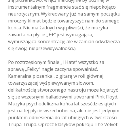
się piosenkowo, wręcz melodyjnie by później w
instrumentalnym fragmencie stać się niepokojąco
neurotycznym. Wykreowany już na samym początku
mroczny klimat będzie towarzyszyć nam do samego
końca. Nie ma żadnych wątpliwości, że muzyka
zawarta na płycie „++” jest wymagająca,
wymuszająca koncentrację ale w zamian odwdzięcza
się swoją nieprzewidywalnością.
Po roztrzęsionym finale „I Hate” wszystko za
sprawą „Felicy” nagle zaczyna spowalniać.
Kameralna piosenka , z gitarą w roli głównej
towarzyszącej wyśpiewywanym słowom,
delikatnością stworzonego nastroju może kojarzyć
się ze wczesnymi balladowymi utworami Pink Floyd.
Muzyka psychodeliczna końca lat sześćdziesiątych
jest na tej płycie wszechobecna, ale nie jest jedynym
punktem odniesienia do lat ubiegłych w twórczości
Trupa Trupa. Oprócz klasyków pokroju The Velvet