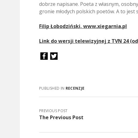
dobrze napisane. Poeta z własnym, osobn
gronie młodych polskich poetów. A to jest 
Filip Łobodziński, www.xiegarnia.pl
Link do wersji telewizyjnej z TVN 24 (od
PUBLISHED IN
RECENZJE
PREVIOUS POST
The Previous Post