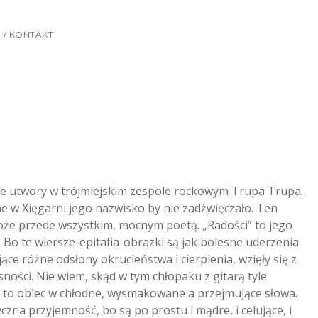
 / KONTAKT
sne utwory w trójmiejskim zespole rockowym Trupa Trupa.
ne w Xięgarni jego nazwisko by nie zadźwięczało. Ten
oże przede wszystkim, mocnym poetą. „Radości” to jego
. Bo te wiersze-epitafia-obrazki są jak bolesne uderzenia
jące różne odsłony okrucieństwa i cierpienia, wzięły się z
sności.
Nie wiem, skąd w tym chłopaku z gitarą tyle
, by to oblec w chłodne, wysmakowane a przejmujące słowa.
yczna przyjemność, bo są po prostu i mądre, i celujące, i