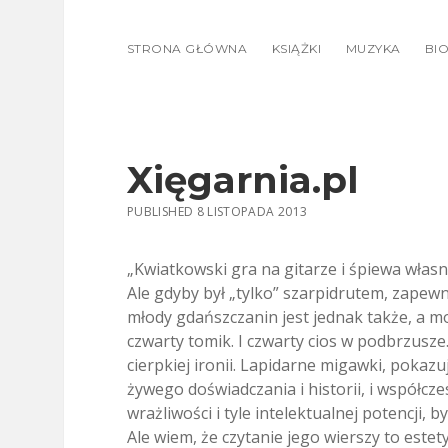
STRONA GŁÓWNA
KSIĄŻKI
MUZYKA
BIO
Xięgarnia.pl
PUBLISHED 8 LISTOPADA 2013
„Kwiatkowski gra na gitarze i śpiewa wła
Ale gdyby był „tylko” szarpidrutem, zapew
młody gdańszczanin jest jednak także, a m
czwarty tomik. I czwarty cios w podbrzusze
cierpkiej ironii. Lapidarne migawki, pokazu
żywego doświadczania i historii, i współcze
wrażliwości i tyle intelektualnej potencji
Ale wiem, że czytanie jego wierszy to estet