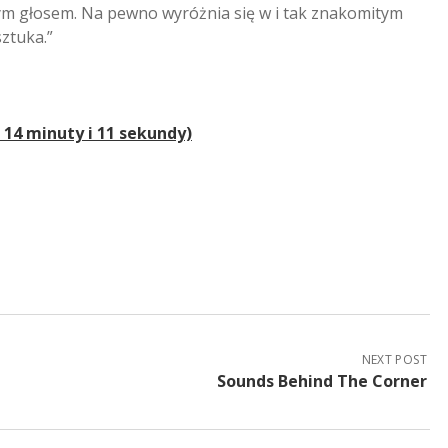
ym głosem. Na pewno wyróżnia się w i tak znakomitym
sztuka.”
 14 minuty i 11 sekundy)
NEXT POST
Sounds Behind The Corner