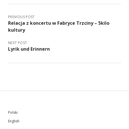
PREVIOUS POST
Relacja z koncertu w Fabryce Trzciny – 5kilo
kultury
NEXT POST
Lyrik und Erinnern
Sidebar
Polski
English