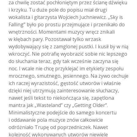
za chwilę zostać pochłoniętym przez ścianę dźwięku
i krzyku. Tu duże pole do popisu miał drugi
wokalista i gitarzysta Wojciech Juchniewicz. „Sky is
Falling” było po prostu przejmujące i przenikało do
wnętrzności. Momentami muzycy wręcz znikali
w kłębach pary. Pozostawał tylko wrzask
wydobywający się z zamglonej pustki. I kusił by w nią
wkroczyć. Nie potrafię wyobrazić sobie nic lepszego
do słuchania teraz, gdy tak wcześnie zaczyna się
noc. I wcale nie chcę przyklejać im etykiety zespołu
mrocznego, smutnego, jesiennego. Na żywo cechuje
ich raczej wyrazistość, gęstość utworów i właśnie
dzięki niej utrzymują zainteresowanie słuchaczy,
nawet jeśli tekst to niekończąca się, zapętlona
mantra jak „Wasteland” czy „Getting Older”.
Minimalistyczne podejście do samego koncertu
i oddawanie pola muzyce znów całkowicie
odróżniało Trupę od poprzedniczek. Nawet
kolejność wykonywanych utworów niewiele