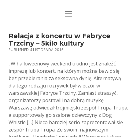
open
STRONA GŁÓWNA
menu
KSIĄŻKI
Relacja z koncertu w Fabryce
Trzciny – 5kilo kultury
MUZYKA
PUBLISHED 4 LISTOPADA 2015
BIO / KONTAKT
„W halloweenowy weekend trudno jest znaleźć
imprezę lub koncert, na którym można bawić się
bez przebierania za seksowną dynię. Alternatywą
dla tego rodzaju rozrywek był wieczór w
warszawskiej Fabryce Trzciny. Zamiast straszyć,
organizatorzy postawili na dobrą muzykę.
Warszawę odwiedził trójmiejski zespół Trupa Trupa,
a supportowały go szalone dziewczyny z Dog
Whistle.
[…] Nieco bardziej serio zaprezentował się
zespół Trupa Trupa. Ze swoim najnowszym