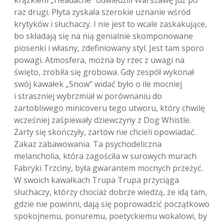
krążkiem „Headache” odwiedzili Warszawę już po
raz drugi. Płyta zyskała szerokie uznanie wśród
krytyków i słuchaczy. I nie jest to wcale zaskakujące,
bo składają się na nią genialnie skomponowane
piosenki i własny, zdefiniowany styl. Jest tam sporo
powagi. Atmosfera, można by rzec z uwagi na
święto, zrobiła się grobowa. Gdy zespół wykonał
swój kawałek „Snow” widać było o ile mocniej
i straszniej wybrzmiał w porównaniu do
żartobliwego minicoveru tego utworu, który chwilę
wcześniej zaśpiewały dziewczyny z Dog Whistle.
Żarty się skończyły, żartów nie chcieli opowiadać.
Zakaz zabawowania. Ta psychodeliczna
melancholia, która zagościła w surowych murach
Fabryki Trzciny, była gwarantem mocnych przeżyć.
W swoich kawałkach Trupa Trupa przyciąga
słuchaczy, którzy chociaż dobrze wiedzą, że idą tam,
gdzie nie powinni, dają się poprowadzić początkowo
spokojnemu, ponuremu, poetyckiemu wokalowi, by