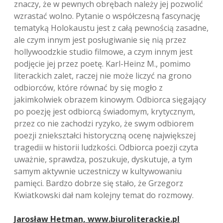
znaczy, że w pewnych obrębach należy jej pozwolić
wzrastać wolno. Pytanie o współczesną fascynację
tematyką Holokaustu jest z całą pewnością zasadne,
ale czym innym jest posługiwanie się nią przez
hollywoodzkie studio filmowe, a czym innym jest
podjęcie jej przez poetę. Karl-Heinz M., pomimo
literackich zalet, raczej nie może liczyć na grono
odbiorców, które równać by się mogło z
jakimkolwiek obrazem kinowym. Odbiorca sięgający
po poezję jest odbiorcą świadomym, krytycznym,
przez co nie zachodzi ryzyko, że swym odbiorem
poezji zniekształci historyczną ocenę największej
tragedii w historii ludzkości. Odbiorca poezji czyta
uważnie, sprawdza, poszukuje, dyskutuje, a tym
samym aktywnie uczestniczy w kultywowaniu
pamięci. Bardzo dobrze się stało, że Grzegorz
Kwiatkowski dał nam kolejny temat do rozmowy.
Jarosław Hetman, www.biuroliterackie.pl