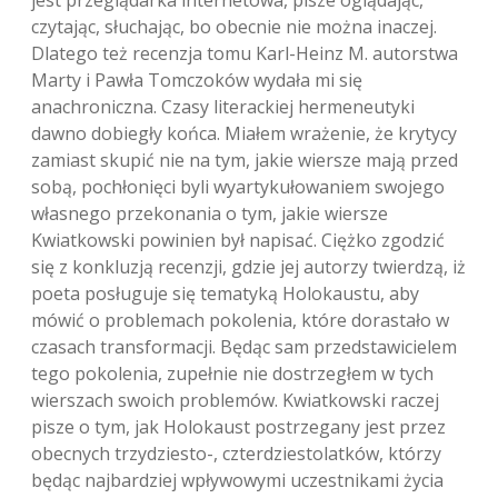
jest przeglądarka internetowa, pisze oglądając,
czytając, słuchając, bo obecnie nie można inaczej.
Dlatego też recenzja tomu Karl-Heinz M. autorstwa
Marty i Pawła Tomczoków wydała mi się
anachroniczna. Czasy literackiej hermeneutyki
dawno dobiegły końca. Miałem wrażenie, że krytycy
zamiast skupić nie na tym, jakie wiersze mają przed
sobą, pochłonięci byli wyartykułowaniem swojego
własnego przekonania o tym, jakie wiersze
Kwiatkowski powinien był napisać. Ciężko zgodzić
się z konkluzją recenzji, gdzie jej autorzy twierdzą, iż
poeta posługuje się tematyką Holokaustu, aby
mówić o problemach pokolenia, które dorastało w
czasach transformacji. Będąc sam przedstawicielem
tego pokolenia, zupełnie nie dostrzegłem w tych
wierszach swoich problemów. Kwiatkowski raczej
pisze o tym, jak Holokaust postrzegany jest przez
obecnych trzydziesto-, czterdziestolatków, którzy
będąc najbardziej wpływowymi uczestnikami życia