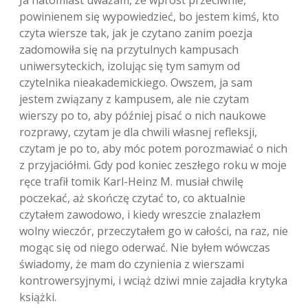
Ja natomiast uważam, że wprost przeciwnie,
powinienem się wypowiedzieć, bo jestem kimś, kto
czyta wiersze tak, jak je czytano zanim poezja
zadomowiła się na przytulnych kampusach
uniwersyteckich, izolując się tym samym od
czytelnika nieakademickiego. Owszem, ja sam
jestem związany z kampusem, ale nie czytam
wierszy po to, aby później pisać o nich naukowe
rozprawy, czytam je dla chwili własnej refleksji,
czytam je po to, aby móc potem porozmawiać o nich
z przyjaciółmi. Gdy pod koniec zeszłego roku w moje
ręce trafił tomik Karl-Heinz M. musiał chwilę
poczekać, aż skończę czytać to, co aktualnie
czytałem zawodowo, i kiedy wreszcie znalazłem
wolny wieczór, przeczytałem go w całości, na raz, nie
mogąc się od niego oderwać. Nie byłem wówczas
świadomy, że mam do czynienia z wierszami
kontrowersyjnymi, i wciąż dziwi mnie zajadła krytyka
książki.