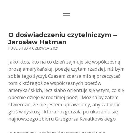
open
STRONA GŁÓWNA
menu
KSIĄŻKI
O doświadczeniu czytelniczym –
Jarosław Hetman
MUZYKA
PUBLISHED 4 CZERWCA 2021
BIO / KONTAKT
Jako ktoś, kto na co dzień zajmuje się współczesną
prozą amerykańską, poezję czytam rzadziej, niż bym
sobie tego życzył. Czasem zdarza mi się przeczytać
tomik któregoś ze współczesnych poetów
amerykańskich, lecz słabo orientuje się w tym, co się
obecnie dzieje w rodzimej poezji. Można by zatem
stwierdzić, że nie jestem uprawniony, aby zabierać
głoś w dyskusji, która rozgorzała po ukazaniu się
najnowszego zbioru Grzegorza Kwiatkowskiego.