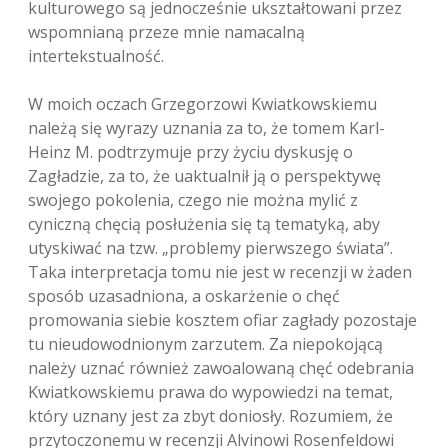
kulturowego są jednocześnie ukształtowani przez
wspomnianą przeze mnie namacalną
intertekstualność.
W moich oczach Grzegorzowi Kwiatkowskiemu
należą się wyrazy uznania za to, że tomem Karl-
Heinz M. podtrzymuje przy życiu dyskusję o
Zagładzie, za to, że uaktualnił ją o perspektywę
swojego pokolenia, czego nie można mylić z
cyniczną chęcią posłużenia się tą tematyką, aby
utyskiwać na tzw. „problemy pierwszego świata”.
Taka interpretacja tomu nie jest w recenzji w żaden
sposób uzasadniona, a oskarżenie o chęć
promowania siebie kosztem ofiar zagłady pozostaje
tu nieudowodnionym zarzutem. Za niepokojącą
należy uznać również zawoalowaną chęć odebrania
Kwiatkowskiemu prawa do wypowiedzi na temat,
który uznany jest za zbyt doniosły. Rozumiem, że
przytoczonemu w recenzji Alvinowi Rosenfeldowi